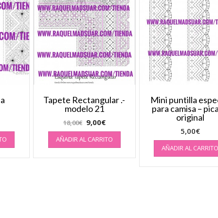
la
Tapete Rectangular .-
Mini puntilla espe
modelo 21
para camisa – pic
original
9,00
€
18,00
€
5,00
€
ITO
AÑADIR AL CARRITO
AÑADIR AL CARRIT