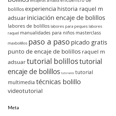
encajeras al habla
experiencia
historia raquel m
bolillos
iniciación encaje de bolillos
adsuar
labores de bolillos
labores para peques
labores
manualidades para niños
masterclass
raquel
paso a paso
picado gratis
maxbolillos
punto de encaje de bolillos
raquel m
tutorial bolillos
tutorial
adsuar
encaje de bolillos
tutorial
tutoriales
técnicas bolillo
multimedia
videotutorial
Meta