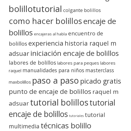
bolillotutorial
colgante bolillos
como hacer bolillos
encaje de
bolillos
encuentro de
encajeras al habla
experiencia
historia raquel m
bolillos
iniciación encaje de bolillos
adsuar
labores de bolillos
labores para peques
labores
manualidades para niños
masterclass
raquel
paso a paso
picado gratis
maxbolillos
punto de encaje de bolillos
raquel m
tutorial bolillos
tutorial
adsuar
encaje de bolillos
tutorial
tutoriales
técnicas bolillo
multimedia