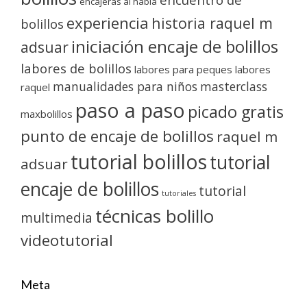
encajeras al habla
experiencia
historia raquel m
bolillos
iniciación encaje de bolillos
adsuar
labores de bolillos
labores para peques
labores
manualidades para niños
masterclass
raquel
paso a paso
picado gratis
maxbolillos
punto de encaje de bolillos
raquel m
tutorial bolillos
tutorial
adsuar
encaje de bolillos
tutorial
tutoriales
técnicas bolillo
multimedia
videotutorial
Meta