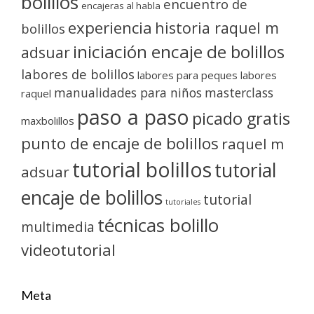
bolillos
encuentro de
encajeras al habla
experiencia
historia raquel m
bolillos
iniciación encaje de bolillos
adsuar
labores de bolillos
labores para peques
labores
manualidades para niños
masterclass
raquel
paso a paso
picado gratis
maxbolillos
punto de encaje de bolillos
raquel m
tutorial bolillos
tutorial
adsuar
encaje de bolillos
tutorial
tutoriales
técnicas bolillo
multimedia
videotutorial
Meta