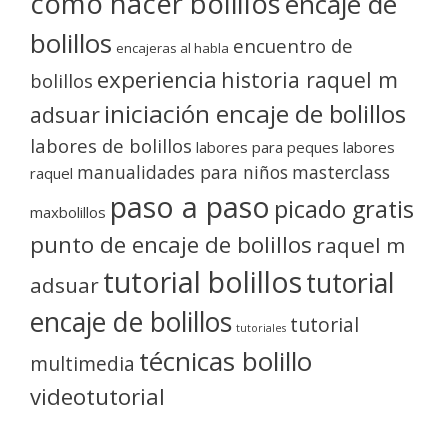
como hacer bolillos
encaje de
bolillos
encuentro de
encajeras al habla
experiencia
historia raquel m
bolillos
iniciación encaje de bolillos
adsuar
labores de bolillos
labores para peques
labores
manualidades para niños
masterclass
raquel
paso a paso
picado gratis
maxbolillos
punto de encaje de bolillos
raquel m
tutorial bolillos
tutorial
adsuar
encaje de bolillos
tutorial
tutoriales
técnicas bolillo
multimedia
videotutorial