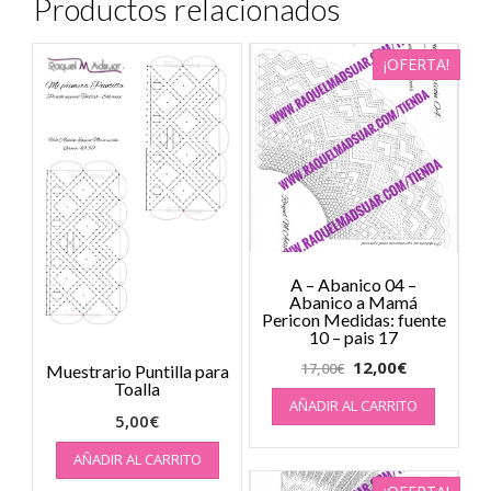
Productos relacionados
¡OFERTA!
A – Abanico 04 –
Abanico a Mamá
Pericon Medidas: fuente
10 – pais 17
12,00
€
17,00
€
Muestrario Puntilla para
Toalla
AÑADIR AL CARRITO
5,00
€
AÑADIR AL CARRITO