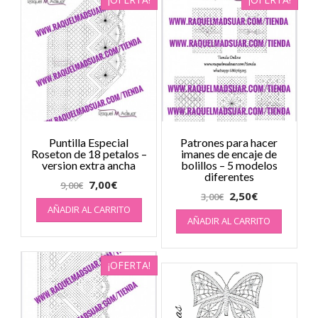
Puntilla Especial
Patrones para hacer
Roseton de 18 petalos –
imanes de encaje de
version extra ancha
bolillos – 5 modelos
diferentes
7,00
€
9,00
€
2,50
€
3,00
€
AÑADIR AL CARRITO
AÑADIR AL CARRITO
¡OFERTA!