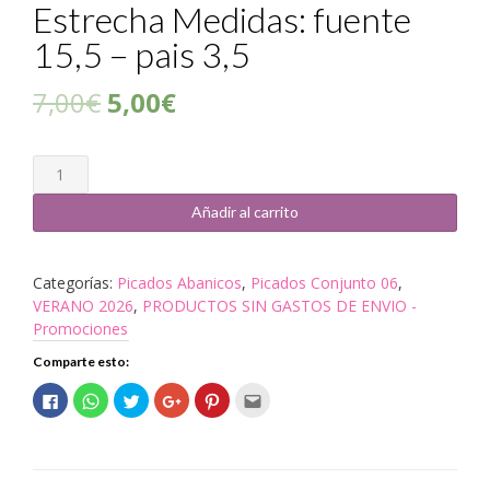
Estrecha Medidas: fuente
15,5 – pais 3,5
7,00
€
5,00
€
Cantidad
Añadir al carrito
Categorías:
Picados Abanicos
,
Picados Conjunto 06
,
VERANO 2026
,
PRODUCTOS SIN GASTOS DE ENVIO -
Promociones
Comparte esto:
Haz
Haz
Haz
Haz
Haz
Haz
clic
clic
clic
clic
clic
clic
para
para
para
para
para
para
compartir
compartir
compartir
compartir
compartir
enviar
en
en
en
en
en
por
Facebook
WhatsApp
Twitter
Google+
Pinterest
correo
(Se
(Se
(Se
(Se
(Se
electrónico
abre
abre
abre
abre
abre
a