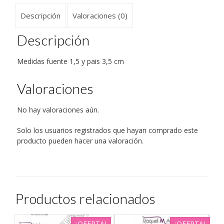
en
en
en
en
en
un
una
una
una
una
una
amigo
Descripción
Valoraciones (0)
ventana
ventana
ventana
ventana
ventana
(Se
nueva)
nueva)
nueva)
nueva)
nueva)
abre
en
una
Descripción
ventana
nueva)
Medidas fuente 1,5 y pais 3,5 cm
Valoraciones
No hay valoraciones aún.
Solo los usuarios registrados que hayan comprado este
producto pueden hacer una valoración.
Productos relacionados
¡OFERTA!
¡OFERTA!