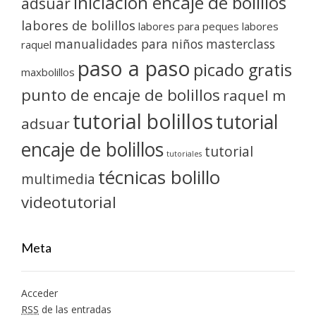
iniciación encaje de bolillos
adsuar
labores de bolillos
labores para peques
labores
manualidades para niños
masterclass
raquel
paso a paso
picado gratis
maxbolillos
punto de encaje de bolillos
raquel m
tutorial bolillos
tutorial
adsuar
encaje de bolillos
tutorial
tutoriales
técnicas bolillo
multimedia
videotutorial
Meta
Acceder
RSS
de las entradas