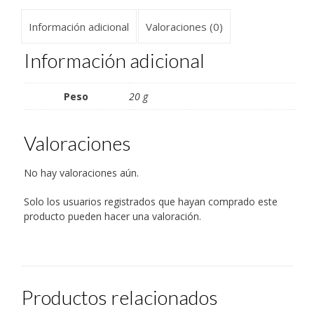
abre
abre
abre
abre
abre
a
en
en
en
en
en
un
una
una
una
una
una
amigo
Información adicional
Valoraciones (0)
ventana
ventana
ventana
ventana
ventana
(Se
nueva)
nueva)
nueva)
nueva)
nueva)
abre
en
una
Información adicional
ventana
nueva)
Peso
20 g
Valoraciones
No hay valoraciones aún.
Solo los usuarios registrados que hayan comprado este
producto pueden hacer una valoración.
Productos relacionados