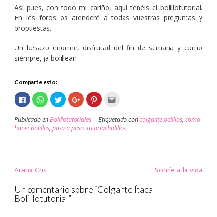
Así pues, con todo mi cariño, aquí tenéis el bolillotutorial.
En los foros os atenderé a todas vuestras preguntas y
propuestas.
Un besazo enorme, disfrutad del fin de semana y como
siempre, ¡a bolillear!
Comparte esto:
Haz
Haz
Haz
Haz
Haz
Haz
clic
clic
clic
clic
clic
clic
para
para
para
para
para
para
compartir
compartir
compartir
compartir
compartir
enviar
Publicado en
Bolillotutoriales
Etiquetado con
colgante bolillos
,
como
en
en
en
en
en
por
Facebook
WhatsApp
Twitter
Google+
Pinterest
correo
hacer bolillos
,
paso a paso
,
tutorial bolillos
(Se
(Se
(Se
(Se
(Se
electrónico
abre
abre
abre
abre
abre
a
en
en
en
en
en
un
una
una
una
una
una
amigo
ventana
ventana
ventana
ventana
ventana
(Se
nueva)
nueva)
nueva)
nueva)
nueva)
abre
Navegación
en
Araña Cris
Sonríe a la vida
una
ventana
de
nueva)
Un comentario sobre “
Colgante Ítaca –
entradas
Bolillotutorial
”