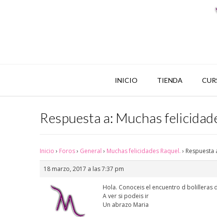
INICIO
TIENDA
CUR
Respuesta a: Muchas felicidad
Inicio
›
Foros
›
General
›
Muchas felicidades Raquel.
›
Respuesta a
18 marzo, 2017 a las 7:37 pm
Hola. Conoceis el encuentro d bolilleras
A ver si podeis ir
Un abrazo Maria