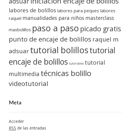
iniciación encaje de bolillos
adsuar
labores de bolillos
labores para peques
labores
manualidades para niños
masterclass
raquel
paso a paso
picado gratis
maxbolillos
punto de encaje de bolillos
raquel m
tutorial bolillos
tutorial
adsuar
encaje de bolillos
tutorial
tutoriales
técnicas bolillo
multimedia
videotutorial
Meta
Acceder
RSS
de las entradas