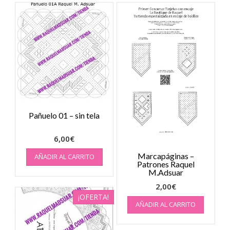
Pañuelo 01 – sin tela
6,00
€
Marcapáginas –
AÑADIR AL CARRITO
Patrones Raquel
M.Adsuar
2,00
€
¡OFERTA!
AÑADIR AL CARRITO