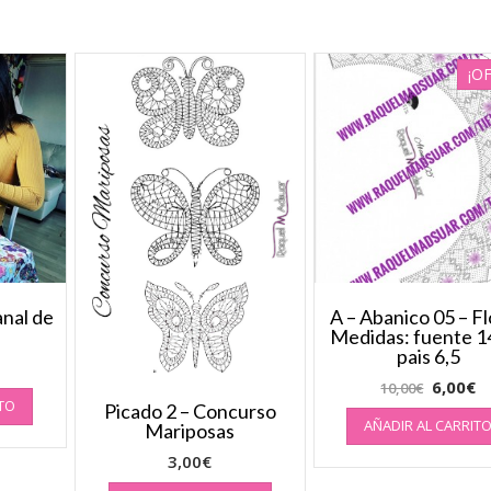
¡O
anal de
A – Abanico 05 – F
Medidas: fuente 14
pais 6,5
6,00
€
10,00
€
ITO
Picado 2 – Concurso
AÑADIR AL CARRIT
Mariposas
3,00
€