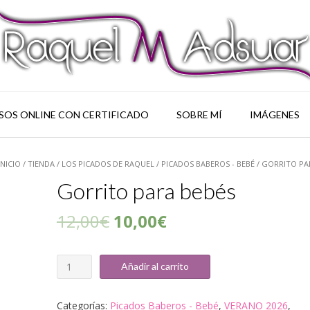
SOS ONLINE CON CERTIFICADO
SOBRE MÍ
IMÁGENES
INICIO
/
TIENDA
/
LOS PICADOS DE RAQUEL
/
PICADOS BABEROS - BEBÉ
/ GORRITO PA
Gorrito para bebés
12,00
€
10,00
€
Cantidad
Añadir al carrito
Categorías:
Picados Baberos - Bebé
,
VERANO 2026
,