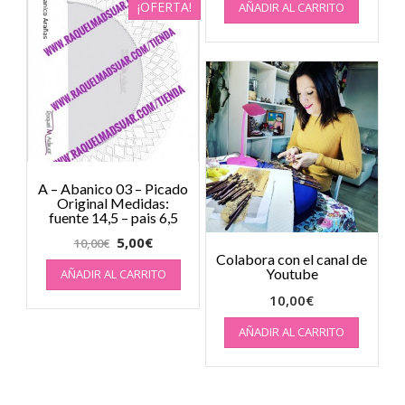
¡OFERTA!
AÑADIR AL CARRITO
A – Abanico 03 – Picado
Original Medidas:
fuente 14,5 – pais 6,5
5,00
€
10,00
€
Colabora con el canal de
Youtube
AÑADIR AL CARRITO
10,00
€
AÑADIR AL CARRITO